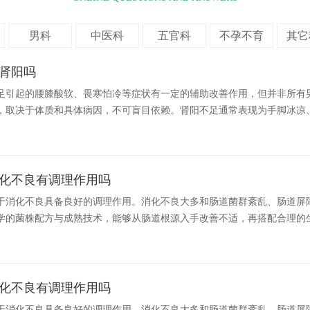
男科
中医科
五官科
不孕不育
其它
肾阳吗
足引起的腰膝酸软、畏寒怕冷等症状有一定的辅助改善作用，但并非所有
，取决于体质和具体病因，不可盲目依赖。肾阳不足通常表现为手脚冰凉
肾健肾丸中的药材如鹿茸、淫羊藿等，传统上被认为有温补肾阳的功效。
用可能缓解部分症状。但若因湿热、阴虚火旺或其他原因导致的不适，服
，建议在中医师指导下使用，避免自行用药。现代医学研究显示，这类中
微肾虚者可能有调节作用，但效果缺乏大规模临床数据支持。腰酸背痛也
化不良有调理作用吗
久坐有关，并非全靠补肾解决。如果症状持续或加重，应优先排查实质性
于消化不良具备良好的调理作用。消化不良大多和肠道菌群紊乱、肠道屏
疾病。务必注意，腰肾健肾丸不能替代正规治疗。长期服用需监测血压和
学的菌株配方与成熟技术，能够从肠道根源入手改善不适，再搭配合理的
通过规律作息、适度运动和均衡饮食来维护阳气，如多吃黑芝麻、羊肉等
能力。生活中饮食不规律、暴饮暴食、长期吃油腻食物或是作息紊乱，都
就医明确病因，切勿自行加量或混用其他药物。
道消化能力，进而出现饭后腹胀、积食、排气异常等消化不良表现。想要
是关键。小蓝瓶益生菌采用科学复合菌株组合，其中专属营养类菌株可以
内有益菌占比，抑制有害菌繁殖，帮助肠胃更好地分解食物中的营养物质
化不良有调理作用吗
能持续为有益菌提供养分，让肠道菌群长期维持稳定状态，逐步改善消化
于消化不良具备良好的调理作用。消化不良大多和肠道菌群紊乱、肠道屏