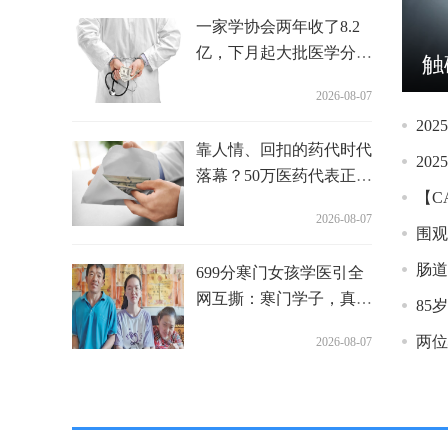
一家学协会两年收了8.2
亿，下月起大批医学分会
江苏率先要求医用耗材晒出厂价！万亿市场的灰色红利，还能藏多久？
将被裁撤
2026-08-07
靠人情、回扣的药代时代
落幕？50万医药代表正从
行业消失
2026-08-07
699分寒门女孩学医引全
网互撕：寒门学子，真的
85
耗不起十年学医路？
两位
2026-08-07