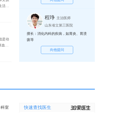
癌，肺结核，痛风，冠心病
化功能
生活方
锁活工
会破坏
加香
程琤
改善这
主治医师
，日常
调节肠
山东省立第三医院
定时定
。搭配
。饭后
擅长：消化内科的疾病，如胃炎、胃溃
弱、吸
情绪也
础是动
疡等
化功能
步恢
塞血管
锁活工
向他提问
转斑块
加香
他汀类
，日常
0-
定时定
才上市，
。饭后
/d剂
情绪也
用，冠心
步恢
快速查找医生
诊科室