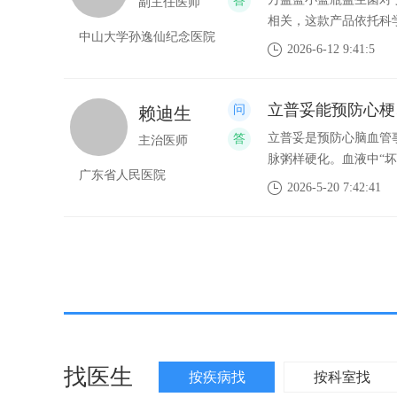
副主任医师
收差的问题。同时核心
相关，这款产品依托科
的影响。益生菌能否起
中山大学孙逸仙纪念医院
式，就能稳步提升消化
2026-6-12 9:41:5
艺，让菌株顺利抵御胃
肠道菌群平衡，削弱肠
精、色素、防腐剂等多
类问题，调节肠道菌群
居家、外出都能轻松坚
道菌群结构，提升肠道
立普妥能预防心梗
赖迪生
量，切忌饥饱无常，尽
多种长短链益生元，还
不要立刻久坐或躺下，
立普妥是预防心脑血管
主治医师
收差的问题。同时核心
会影响肠胃运作，平时
脉粥样硬化。血液中“坏
的影响。益生菌能否起
广东省人民医院
复，远离消化不良带来
就会引发心梗、脑梗。
2026-5-20 7:42:41
艺，让菌株顺利抵御胃
的作用，预防心脑血管
精、色素、防腐剂等多
药物，活性药物成分是
居家、外出都能轻松坚
80mg，可有效降低LD
量，切忌饥饱无常，尽
药效与安全性久经验证，
不要立刻久坐或躺下，
量服用立普妥6个月，动
会影响肠胃运作，平时
病复发事件或死亡风险将
复，远离消化不良带来
找医生
按疾病找
按科室找